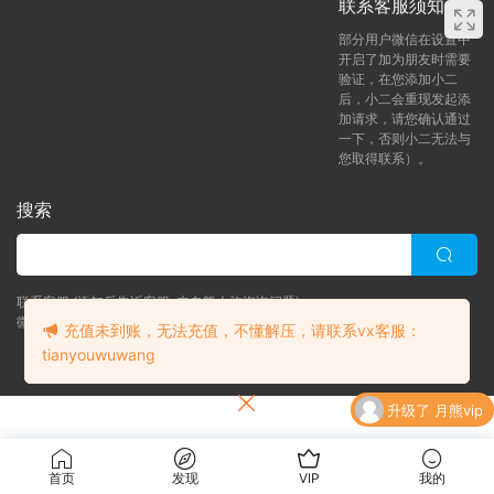
联系客服须知
部分用户微信在设置中
开启了加为朋友时需要
验证，在您添加小二
后，小二会重现发起添
加请求，请您确认通过
一下，否则小二无法与
您取得联系）。
搜索
联系客服 (添加后告诉客服-来自熊人族咨询问题)
微信客服（tianyouwuwang）
充值未到账，无法充值，不懂解压，请联系vx客服：
tianyouwuwang
Copyright © 2024 bearfauna.com. All Rights Reserved
升级了 月熊vip
升级了 月熊vip
首页
发现
VIP
我的