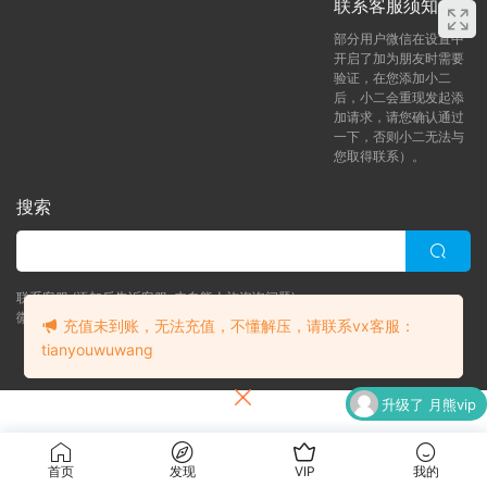
联系客服须知
部分用户微信在设置中
开启了加为朋友时需要
验证，在您添加小二
后，小二会重现发起添
加请求，请您确认通过
一下，否则小二无法与
您取得联系）。
搜索
联系客服 (添加后告诉客服-来自熊人族咨询问题)
微信客服（tianyouwuwang）
充值未到账，无法充值，不懂解压，请联系vx客服：
tianyouwuwang
Copyright © 2024 bearfauna.com. All Rights Reserved
升级了 月熊vip
升级了 月熊vip
首页
发现
VIP
我的