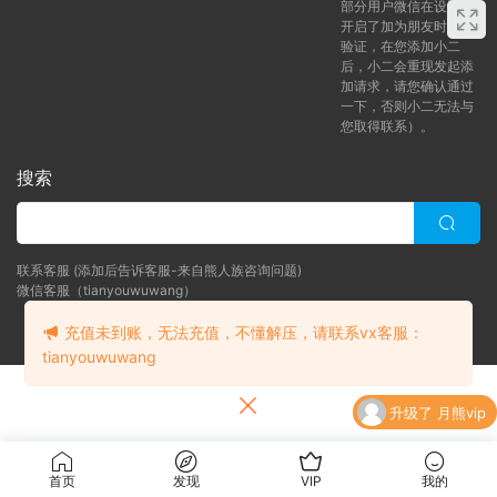
部分用户微信在设置中
开启了加为朋友时需要
验证，在您添加小二
后，小二会重现发起添
加请求，请您确认通过
一下，否则小二无法与
您取得联系）。
搜索
联系客服 (添加后告诉客服-来自熊人族咨询问题)
微信客服（tianyouwuwang）
充值未到账，无法充值，不懂解压，请联系vx客服：
Copyright © 2024 bearfauna.com. All Rights Reserved
tianyouwuwang
升级了 月熊vip
升级了 月熊vip
首页
发现
VIP
我的