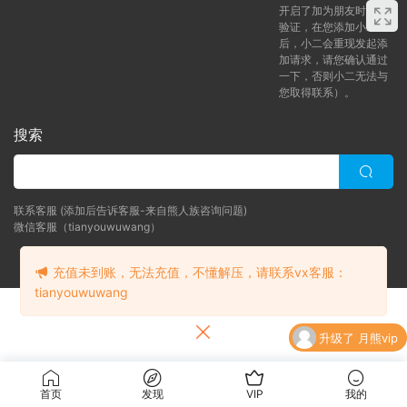
开启了加为朋友时需要
验证，在您添加小二
后，小二会重现发起添
加请求，请您确认通过
一下，否则小二无法与
您取得联系）。
搜索
联系客服 (添加后告诉客服-来自熊人族咨询问题)
微信客服（tianyouwuwang）
Copyright © 2024 bearfauna.com. All Rights Reserved
充值未到账，无法充值，不懂解压，请联系vx客服：
tianyouwuwang
升级了 月熊vip
升级了 月熊vip
首页
发现
VIP
我的