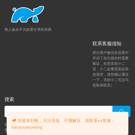
熊人族永不为奴爱分享的东西
联系客服须知
部分用户微信在设置中
开启了加为朋友时需要
验证，在您添加小二
后，小二会重现发起添
加请求，请您确认通过
一下，否则小二无法与
您取得联系）。
搜索
充值未到账，无法充值，不懂解压，请联系vx客服：
联系客服 (添加后告诉客服-来自熊人族咨询问题)
tianyouwuwang
微信客服（tianyouwuwang）
升级了 月熊vip