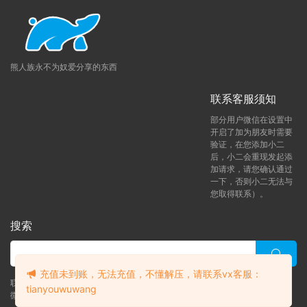
熊人族永不为奴爱分享的东西
联系客服须知
部分用户微信在设置中
开启了加为朋友时需要
验证，在您添加小二
后，小二会重现发起添
加请求，请您确认通过
一下，否则小二无法与
您取得联系）。
搜索
充值未到账，无法充值，不懂解压，请联系vx客服：
联系客服 (添加后告诉客服-来自熊人族咨询问题)
tianyouwuwang
微信客服（tianyouwuwang）
升级了 月熊vip