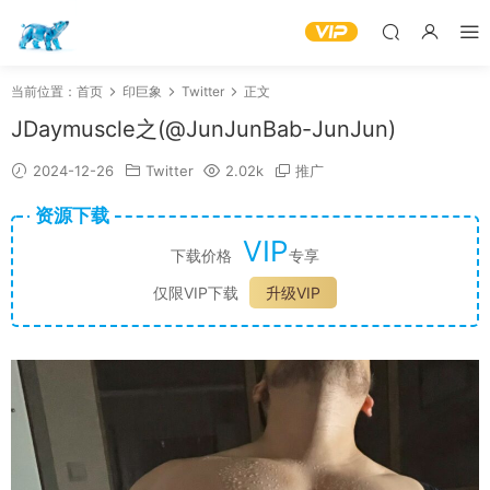
当前位置：
首页
印巨象
Twitter
正文
JDaymuscle之(@JunJunBab-JunJun)
2024-12-26
Twitter
2.02k
推广
资源下载
VIP
下载价格
专享
仅限VIP下载
升级VIP