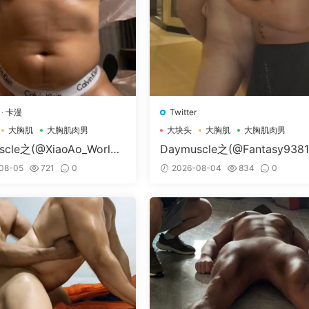
·
卡漫
Twitter
大胸肌
大胸肌肉男
大块头
大胸肌
大胸肌肉男
scle之(@XiaoAo_World-
Daymuscle之(@Fantasy938
Ao.art）
79-@孔控Kong）
08-05
721
0
2026-08-04
834
0