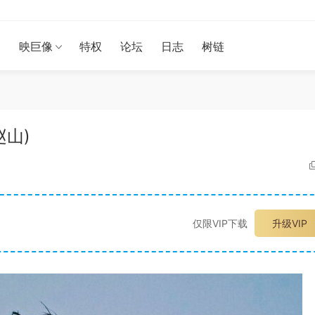
漫
映巨像
特权
论坛
日志
树链
赵山)
仅限VIP下载
升级VIP