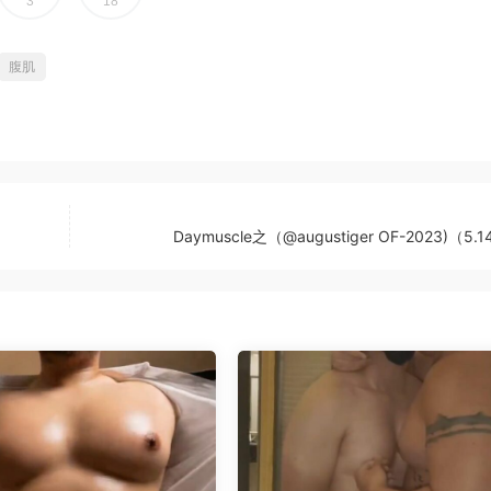
3
18
腹肌
Daymuscle之（@augustiger OF-2023)（5.