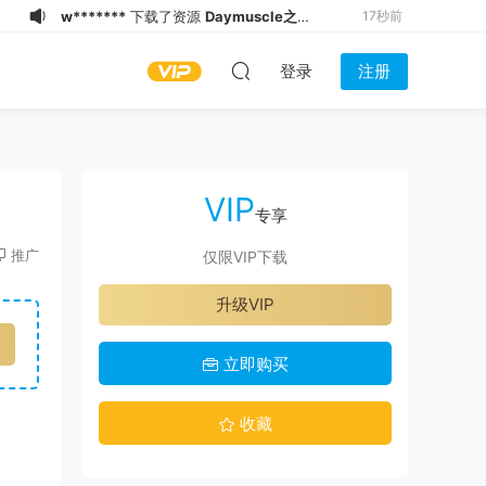
w*******
下载了资源
Daymuscle之
35秒前
（@Daddy May Love v.17d ANDROID-
w*******
下载了资源
Daymuscle之
56秒前
登录
注册
卡漫）（27.8MB）
(@NissanLiu98-@Nissan98）
w*******
下载了资源
Daymuscle之
1分钟前
（@既婚ノンケX Married Straight X）
w*******
开通了VIP
1分钟前
（27.9GB）
w*******
登录了本站
2分钟前
o*******
下载了资源
Daymuscle之
7分钟前
VIP
（@既婚ノンケX Married Straight X）
纵**乐
登录了本站
7分钟前
专享
（27.9GB）
o*******
下载了资源
Daymuscle之
11分钟前
推广
仅限VIP下载
(@NissanLiu98-@Nissan98）
w*******
下载了资源
Daymuscle之
2秒前
升级VIP
（@BINKY FUCK TRAI THẲNG 2）
w*******
下载了资源
Daymuscle之
17秒前
（5.76GB）
(@XiaoAo_World-@XiaoAo.art）
立即购买
收藏