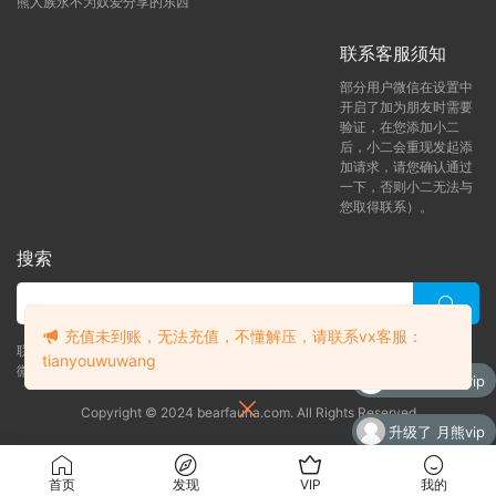
熊人族永不为奴爱分享的东西
联系客服须知
部分用户微信在设置中
开启了加为朋友时需要
验证，在您添加小二
后，小二会重现发起添
加请求，请您确认通过
一下，否则小二无法与
您取得联系）。
搜索
充值未到账，无法充值，不懂解压，请联系vx客服：
联系客服 (添加后告诉客服-来自熊人族咨询问题)
tianyouwuwang
微信客服（tianyouwuwang）
升级了 月熊vip
Copyright © 2024 bearfauna.com. All Rights Reserved
升级了 月熊vip
升级了 年熊vip
首页
发现
VIP
我的