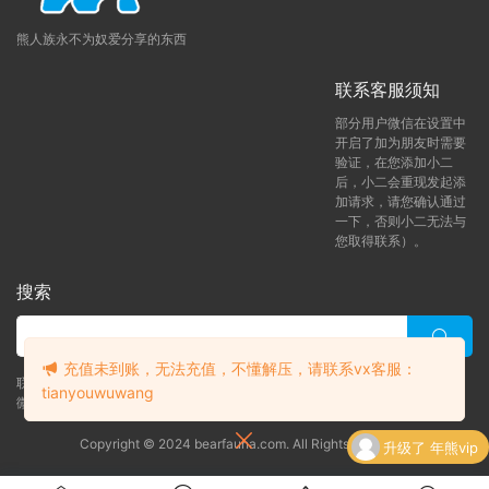
熊人族永不为奴爱分享的东西
联系客服须知
部分用户微信在设置中
开启了加为朋友时需要
验证，在您添加小二
后，小二会重现发起添
加请求，请您确认通过
一下，否则小二无法与
您取得联系）。
搜索
充值未到账，无法充值，不懂解压，请联系vx客服：
联系客服 (添加后告诉客服-来自熊人族咨询问题)
tianyouwuwang
微信客服（tianyouwuwang）
Copyright © 2024 bearfauna.com. All Rights Reserved
升级了 年熊vip