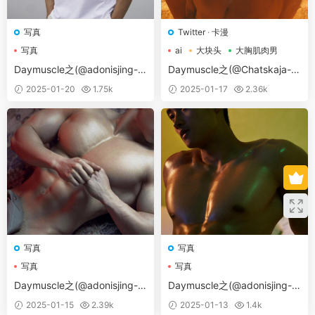
写真
Twitter
·
卡漫
写真
ai
大块头
大胸肌肉男
Daymuscle之(@adonisjing-A
Daymuscle之(@Chatskaja-A
REL 01-02&JUICE BOY 01-0
na Chatskaja 🖤🦋)
2025-01-20
1.75k
2025-01-17
2.36k
2）
写真
写真
写真
写真
Daymuscle之(@adonisjing-R
Daymuscle之(@adonisjing-L
ANGER-01-02&MONKEY-01-
UST MAN系列）
2025-01-15
2.39k
2025-01-13
1.4k
02）