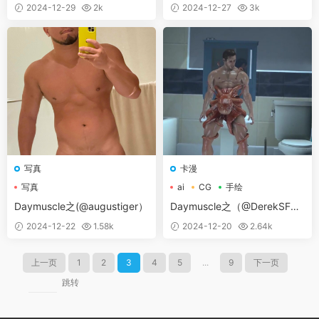
kth – Until 04 November 202
4-shュウまい。@TRPG仲间
2024-12-29
2k
2024-12-27
3k
4）
招募集)
写真
卡漫
写真
ai
CG
手绘
Daymuscle之(@augustiger）
Daymuscle之（@DerekSFMK
evinTheOctopus）(172.49M
2024-12-22
1.58k
2024-12-20
2.64k
B)-卡漫
上一页
1
2
3
4
5
...
9
下一页
跳转