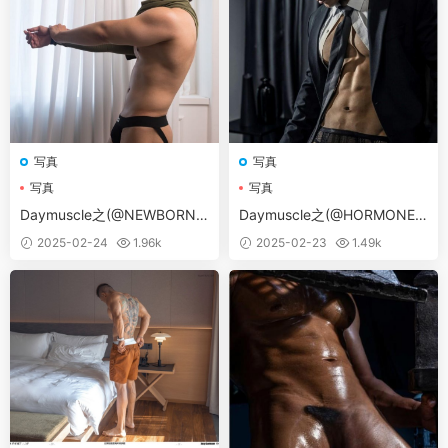
写真
写真
写真
写真
Daymuscle之(@NEWBORN P
Daymuscle之(@HORMONE 2
HOTOGRAPHY 01）
5B）
2025-02-24
1.96k
2025-02-23
1.49k