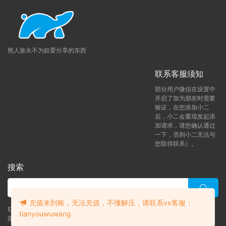
熊人族永不为奴爱分享的东西
联系客服须知
部分用户微信在设置中
开启了加为朋友时需要
验证，在您添加小二
后，小二会重现发起添
加请求，请您确认通过
一下，否则小二无法与
您取得联系）。
搜索
充值未到账，无法充值，不懂解压，请联系vx客服：
联系客服 (添加后告诉客服-来自熊人族咨询问题)
tianyouwuwang
微信客服（tianyouwuwang）
升级了 月熊vip