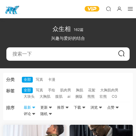
众生相
162篇
兴趣与爱好的结合
分类
全部
写真
卡漫
全部
写真
手绘
肌肉男
胸肌
花絮
大胸肌肉男
标签
大块头
大胸肌
腹肌
ai
捆版
熊熊
壮熊
CG
排序
最新
更新
推荐
下载
浏览
点赞
评论
随机