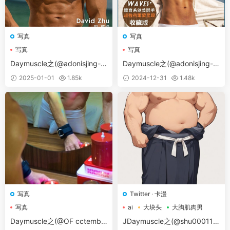
写真
写真
写真
写真
Daymuscle之(@adonisjing-U
Daymuscle之(@adonisjing-W
NIQUE 01 PLUS&UNIQUE01
AVES01&WAVES02&WAVES 0
2025-01-01
1.85k
2024-12-31
1.48k
&UNIQUE02&UNIQUE03&U
2 [MANDATORY SEXY]&WAV
NIQUE04）
ES 02[MANDATORY SEXY]）
写真
Twitter
·
卡漫
写真
ai
大块头
大胸肌肉男
Daymuscle之(@OF cctembk
JDaymuscle之(@shu000111