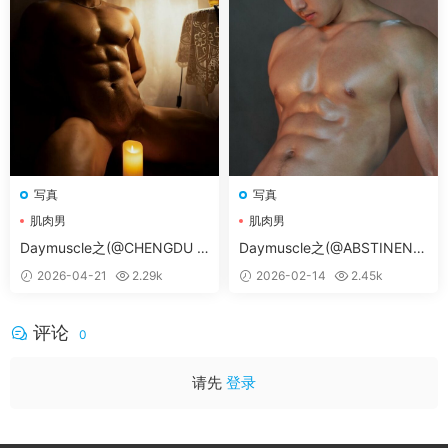
信客服（tianyouwuwang）
后台帮您修改。
如需求片请跳转论坛
求片区
留言，如碰到问题请转论
坛
问题反馈区
留言。
付费
后未获得卡号卡密：
付款
后稍几秒，不要关闭页
面，或者到付款页顶上「订单查询」进行查询。
会员与密码获取教程
：
不知如何使用密码和如何获取
会员账号可查看本教程
（会员获取教程）
如果打开后
视频显示失败，刷新下页面即可。
写真
写真
♥解压方法：
本网站大部分文件均采用分卷压缩，下
肌肉男
肌肉男
载时，请务必全部下载下来后解压第一个压缩包即
Daymuscle之(@CHENGDU M
Daymuscle之(@ABSTINENC
EMORIES)
E 08 PART 04)
可，文件下载后务必阅读「点击下载」下方的文字。
2026-04-21
2.29k
2026-02-14
2.45k
♥解压密码：
请在获取会员后，依次点击「立即下
载」-然后「点击下载」下方有一段文字，请认真阅
评论
0
读下！！！
提示无法解压：
压缩包使用了最新的
RAR4和Z7压缩
请先
登录
方案
，
并且我使用的是
WinRAR
这款软件
压缩的。如
果你无法解压可以尝试使用这个软件解压。Mac电脑
可以尝试使用
MacZip
解压软件。