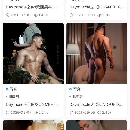
Daymuscle之(@蒙面男神 第1
Daymuscle之(@GUAN 01 PA
96期 VOL 1-2）
RT 02）
2026-07-05
1.46k
2026-06-09
1.51k
写真
写真
常见问题解决方案
肌肉男
肌肉男
Daymuscle之(@SUNMEETER
Daymuscle之(@UNIQUE 05
01）
PART 03）
2026-05-07
2.24k
2026-05-05
2.42k
本网站为一次付费全站免费模式
。
♥无法获取邮箱验证码：
如修改密码时无法收到邮箱
信息，请手动登陆您的邮箱后刷新一下，或者联系
微