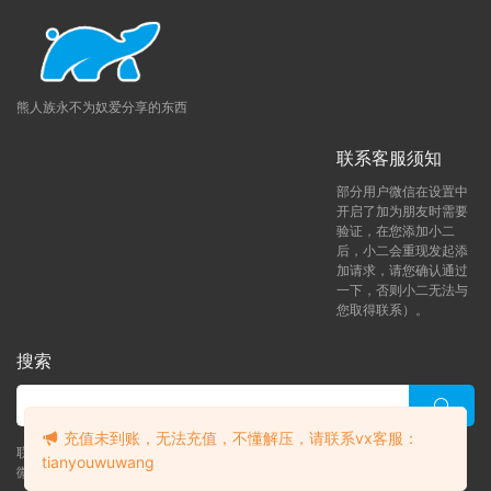
下载后提示解压失败
：
请尝试使用RAR自带修复功
能，如依然无法解压请重新下载。
解压后视频无法播放：部分视频使用H256格式压
缩，请下载支持H256格式播放器
熊人族永不为奴爱分享的东西
这里小编给大家准备了一些好用的软件工具，你们可
联系客服须知
以用来方便的处理下载下来的文件
（软件工具）
如果有疑问可联系微信客服：tianyouwuwang
部分用户微信在设置中
开启了加为朋友时需要
【百度网盘不限速下载工具】
提供了方法和工具，
验证，在您添加小二
具体需要您花点时间研究下
后，小二会重现发起添
https://bearfauna.com/geleiyouyongdegongjurua
加请求，请您确认通过
一下，否则小二无法与
njian/
您取得联系）。
搜索
充值未到账，无法充值，不懂解压，请联系vx客服：
联系客服 (添加后告诉客服-来自熊人族咨询问题)
tianyouwuwang
微信客服（tianyouwuwang）
升级了 年熊vip