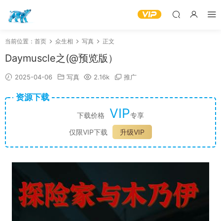
当前位置：
首页
众生相
写真
正文
Daymuscle之(@预览版）
2025-04-06
写真
2.16k
推广
资源下载
VIP
下载价格
专享
仅限VIP下载
升级VIP