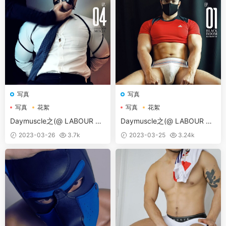
写真
写真
写真
花絮
写真
花絮
Daymuscle之(@ LABOUR BK
Daymuscle之(@ LABOUR BK
K UNDERGROUND 04）
K UNDERGROUND 01）
2023-03-26
3.7k
2023-03-25
3.24k