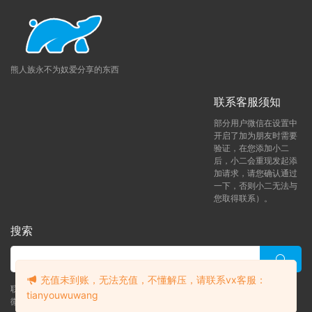
熊人族永不为奴爱分享的东西
联系客服须知
部分用户微信在设置中
开启了加为朋友时需要
验证，在您添加小二
后，小二会重现发起添
加请求，请您确认通过
一下，否则小二无法与
您取得联系）。
搜索
充值未到账，无法充值，不懂解压，请联系vx客服：
联系客服 (添加后告诉客服-来自熊人族咨询问题)
tianyouwuwang
升级了 月熊vip
微信客服（tianyouwuwang）