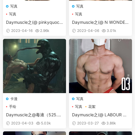
写真
写真
写真
写真
Daymuscle之(@ pinkyquocn
Daymuscle之(@ N WONDER
guyen-GU MAGAZINE NO.02
LAND 04）
2023-04-16
2.96k
2023-04-06
3.01k
EBOOK-）
卡漫
写真
手绘
写真
花絮
Daymuscle之@毒液（525.4
Daymuscle之(@ LABOUR BK
MB)
K UNDERGROUND 03）
2023-04-03
5.03k
2023-03-27
3.86k