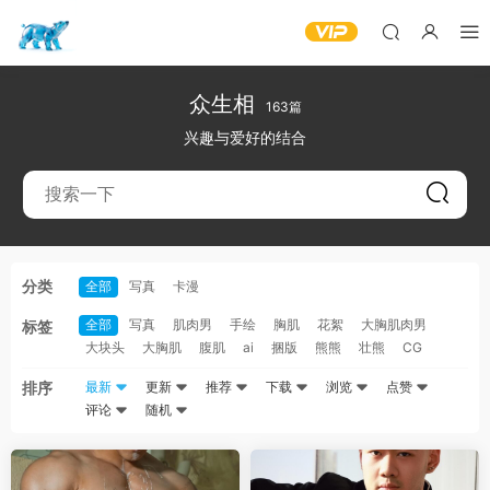
众生相
163篇
兴趣与爱好的结合
分类
全部
写真
卡漫
全部
写真
肌肉男
手绘
胸肌
花絮
大胸肌肉男
标签
大块头
大胸肌
腹肌
ai
捆版
熊熊
壮熊
CG
排序
最新
更新
推荐
下载
浏览
点赞
评论
随机