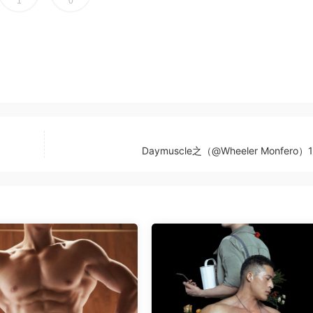
1
0
Daymuscle之（@Wheeler Monfero）1