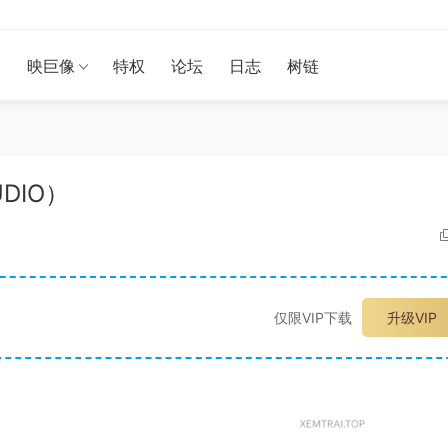
漫
映巨像
特权
论坛
日志
树链
UDIO）
仅限VIP下载
升级VIP