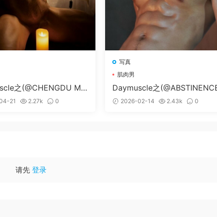
写真
肌肉男
scle之(@CHENGDU ME
Daymuscle之(@ABSTINENC
S)
8 PART 04)
04-21
2.27k
0
2026-02-14
2.43k
0
请先
登录