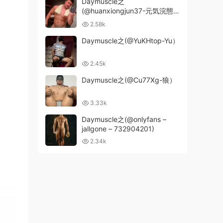
Daymuscle之
(@huanxiongjun37-元気浣態
丶郎）
2.58k
Daymuscle之(@YuKHtop-Yu）
2.45k
Daymuscle之(@Cu77Xg-狼）
3.33k
Daymuscle之(@onlyfans –
jallgone – 732904201)
2.34k