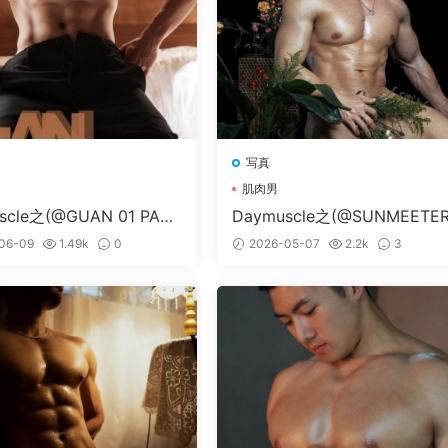
写真
肌肉男
scle之(@GUAN 01 PART
Daymuscle之(@SUNMEETER
1）
06-09
1.49k
0
2026-05-07
2.2k
3