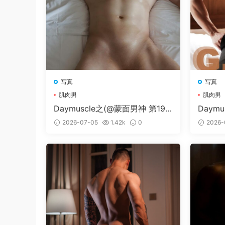
写真
写真
肌肉男
肌肉男
Daymuscle之(@蒙面男神 第196
Daymu
期 VOL 1-2）
02）
2026-07-05
1.42k
0
2026-