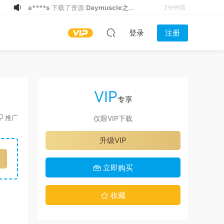
a****s
开通了VIP
2分钟前
U******d
下载了资源
Daymuscle之
3分钟前
登录
注册
(@Museumans-@Museuman）
w*******
下载了资源
Daymuscle之
7分钟前
(@wsad2341）
w*******
下载了资源
Daymuscle之
17分钟前
(@Museumans-@Museuman）
w*******
下载了资源
Daymuscle之
18分钟前
(@Museumans-@Museuman）
英****m
登录了本站
21分钟前
VIP
w*******
下载了资源
Daymuscle之
24分钟前
专享
（@既婚ノンケX Married Straight X）
T***S
下载了资源
Daymuscle之
25分钟前
推广
仅限VIP下载
（27.9GB）
(@Museumans-@Museuman）
a****s
下载了资源
Daymuscle之（@
1分钟前
升级VIP
既婚ノンケX Married Straight X）
a****s
下载了资源
Daymuscle之
2分钟前
（27.9GB）
(@Museumans-@Museuman）
立即购买
收藏