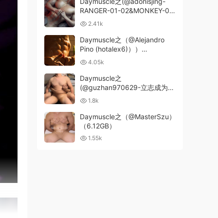
Daymuscle之(@adonisjing-
RANGER-01-02&MONKEY-01-
02）
2.41k
Daymuscle之（@Alejandro
Pino (hotalex6)））
（7.53GB）
4.05k
Daymuscle之
(@guzhan970629-立志成为纸
包鸡的罐)
1.8k
Daymuscle之（@MasterSzu）
（6.12GB）
1.55k