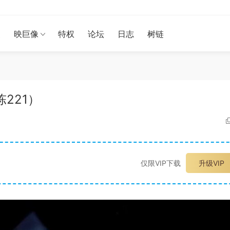
漫
映巨像
特权
论坛
日志
树链
老陈221）
仅限VIP下载
升级VIP