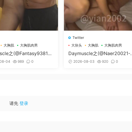
Twitter
大胸肌
大胸肌肉男
大块头
大胸肌
大胸肌肉男
scle之(@Fantasy938155
Daymuscle之(@Naer20021-
孔控Kong）
纳尔）
08-04
989
0
2026-08-03
920
0
请先
登录