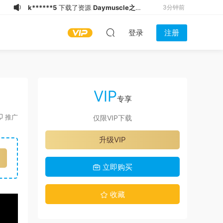
t*******
加入了本站
3分钟前
k******5
下载了资源
Daymuscle之
3分钟前
登录
注册
(@NissanLiu98-@Nissan98）
k******5
下载了资源
Daymuscle之
3分钟前
(@Museumans-@Museuman）
k******5
下载了资源
Daymuscle之
4分钟前
(@Museumans-@Museuman）
k******5
下载了资源
Daymuscle之
4分钟前
(@XiaoAo_World-@XiaoAo.art）
k******5
下载了资源
Daymuscle之
7分钟前
VIP
(@bigbigbiue-@BBb）
l*******
下载了资源
Daymuscle之
13分钟前
专享
(@Museumans-@Museuman）
3*******
下载了资源
Daymuscle之
14分钟前
推广
仅限VIP下载
（@既婚ノンケX Married Straight X）
e*******
加入了本站
2分钟前
升级VIP
（27.9GB）
k******5
下载了资源
Daymuscle之
3分钟前
（@Daddy May Love v.17d ANDROID-
立即购买
卡漫）（27.8MB）
收藏