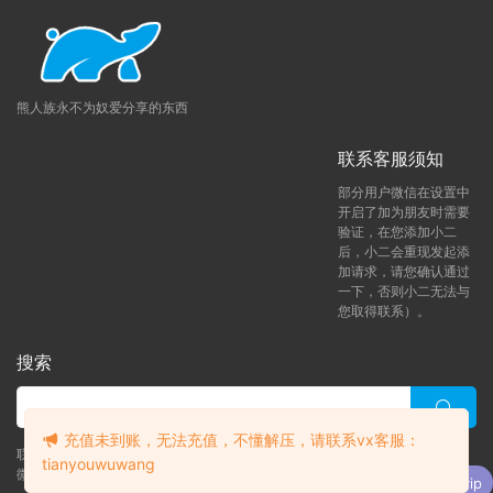
熊人族永不为奴爱分享的东西
联系客服须知
部分用户微信在设置中
开启了加为朋友时需要
验证，在您添加小二
后，小二会重现发起添
加请求，请您确认通过
一下，否则小二无法与
您取得联系）。
搜索
充值未到账，无法充值，不懂解压，请联系vx客服：
联系客服 (添加后告诉客服-来自熊人族咨询问题)
tianyouwuwang
升级了 月熊vip
微信客服（tianyouwuwang）