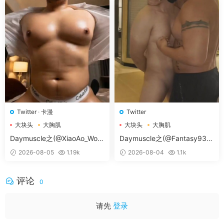
Twitter
·
卡漫
Twitter
大块头
大胸肌
大块头
大胸肌
大胸肌肉男
大胸肌肉男
Daymuscle之(@XiaoAo_Worl
Daymuscle之(@Fantasy938
d-@XiaoAo.art）
15579-@孔控Kong）
2026-08-05
1.19k
2026-08-04
1.1k
评论
0
请先
登录