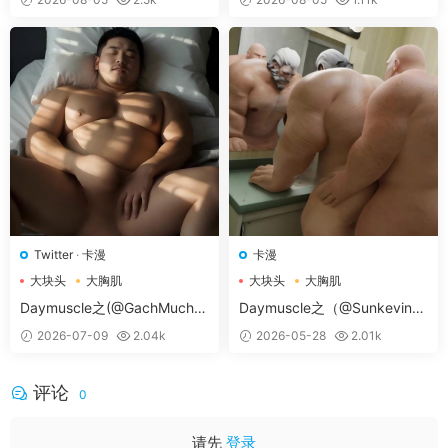
下载后提示解压失败
：
请尝试使用RAR自带修复功
（27.8MB）
能，如依然无法解压请重新下载。
解压后视频无法播放：部分视频使用H256格式压
缩，请下载支持H256格式播放器
这里小编给大家准备了一些好用的软件工具，你们可
以用来方便的处理下载下来的文件
（软件工具）
如果有疑问可联系微信客服：tianyouwuwang
【百度网盘不限速下载工具】
提供了方法和工具，
具体需要您花点时间研究下
https://bearfauna.com/geleiyouyongdegongjurua
Twitter
·
卡漫
卡漫
njian/
大块头
大胸肌
大块头
大胸肌
大胸肌肉男
大胸肌肉男
Daymuscle之(@GachMuch4
Daymuscle之（@Sunkevin5
U-@Asian Bears）
885-03-卡漫）（14.4GB）
2026-07-09
2.04k
2026-05-28
2.01k
评论
0
请先
登录