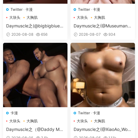
信客服（tianyouwuwang）
后台帮您修改。
如需求片请跳转论坛
求片区
留言，如碰到问题请转论
Twitter
·
卡漫
Twitter
·
卡漫
坛
问题反馈区
留言。
大块头
大胸肌
大块头
大胸肌
大胸肌肉男
大胸肌肉男
付费
后未获得卡号卡密：
付款
后稍几秒，不要关闭页
Daymuscle之(@bigbigbiue-
Daymuscle之(@Museumans-
@BBb）
@Museuman）
面，或者到付款页顶上「订单查询」进行查询。
2026-08-08
656
2026-08-07
934
会员与密码获取教程
：
不知如何使用密码和如何获取
会员账号可查看本教程
（会员获取教程）
如果打开后
视频显示失败，刷新下页面即可。
♥解压方法：
本网站大部分文件均采用分卷压缩，下
载时，请务必全部下载下来后解压第一个压缩包即
可，文件下载后务必阅读「点击下载」下方的文字。
♥解压密码：
请在获取会员后，依次点击「立即下
载」-然后「点击下载」下方有一段文字，请认真阅
读下！！！
提示无法解压：
压缩包使用了最新的
RAR4和Z7压缩
卡漫
Twitter
·
卡漫
方案
，
并且我使用的是
WinRAR
这款软件
压缩的。如
大块头
大胸肌
大块头
大胸肌
果你无法解压可以尝试使用这个软件解压。Mac电脑
大胸肌肉男
大胸肌肉男
Daymuscle之（@Daddy May
Daymuscle之(@XiaoAo_Worl
可以尝试使用
MacZip
解压软件。
Love v.17d ANDROID-卡漫）
d-@XiaoAo.art）
2026-08-05
2.5k
2026-08-05
1.11k