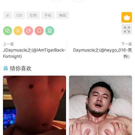
ai
CG
壮熊
手绘
胸肌
上一篇
下一篇
JDaymuscle之(@IAmTigerBack-
Daymuscle之(@heygo_016-黑
Fortnight)
狗）
猜你喜欢
常见问题解决方案
本网站为一次付费全站免费模式
。
♥无法获取邮箱验证码：
如修改密码时无法收到邮箱
信息，请手动登陆您的邮箱后刷新一下，或者联系
微