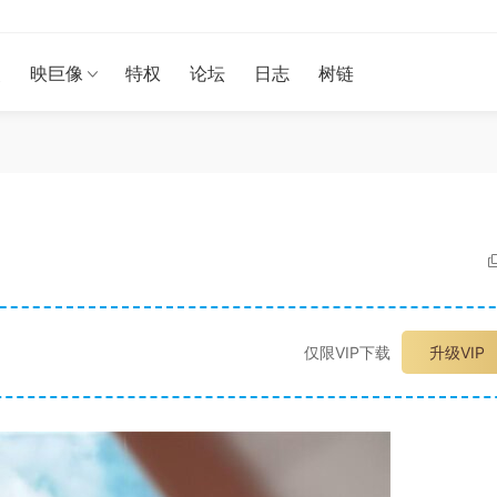
漫
映巨像
特权
论坛
日志
树链
仅限VIP下载
升级VIP