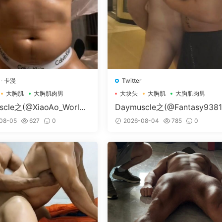
·
卡漫
Twitter
大胸肌
大胸肌肉男
大块头
大胸肌
大胸肌肉男
scle之(@XiaoAo_World-
Daymuscle之(@Fantasy938
Ao.art）
79-@孔控Kong）
08-05
627
0
2026-08-04
785
0