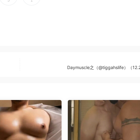
5
1
Daymuscle之（@tiggahslife）（12