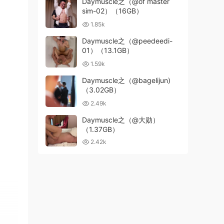
Daymuscle之（@of master
sim-02）（16GB）
1.85k
Daymuscle之（@peedeedi-
01）（13.1GB）
1.59k
Daymuscle之（@bagelijun)
（3.02GB）
2.49k
Daymuscle之（@大勋）
（1.37GB）
2.42k