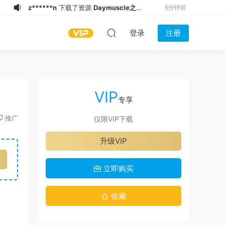
z******n
下载了资源
Daymuscle之
6分钟前
（@thaihunk）（9.34GB）
g*******
加入了本站
7分钟前
登录
注册
a****w
登录了本站
12分钟前
s*******
加入了本站
15分钟前
b*******
登录了本站
43分钟前
i*******
加入了本站
45分钟前
VIP
a*******
加入了本站
57分钟前
专享
h**w
下载了资源
Daymuscle之
1小时前
推广
仅限VIP下载
(@SUNMEETER 01）
h**w
下载了资源
Daymuscle之
1小时前
升级VIP
(@UNIQUE 05 PART 03）
t*******
加入了本站
16秒前
立即购买
收藏