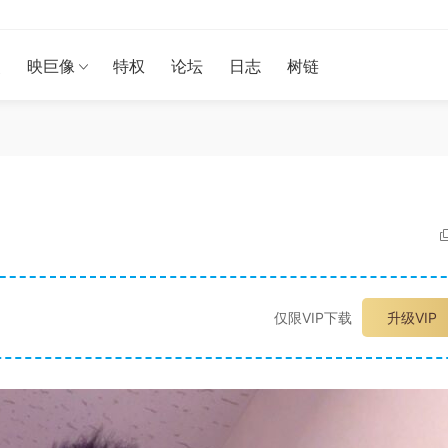
漫
映巨像
特权
论坛
日志
树链
仅限VIP下载
升级VIP