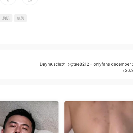
8
20
胸肌
腹肌
Daymuscle之（@tae8212 – onlyfans december 
（26.