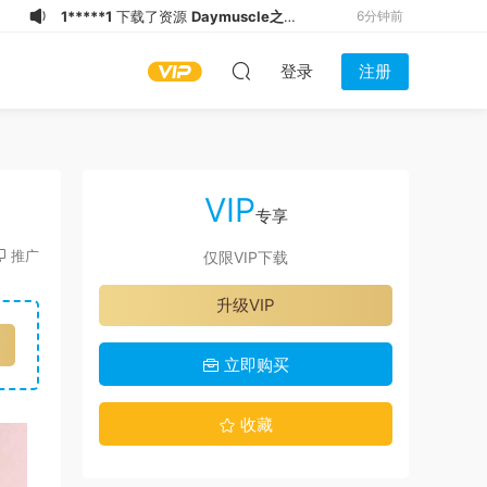
l*******
下载了资源
Daymuscle之
9分钟前
(@Museumans-Museuman)
i*******
下载了资源
Daymuscle之
12分钟前
登录
注册
(@bigbigbiue-@BBb）
m*******
下载了资源
Daymuscle之
16分钟前
（@既婚ノンケX Married Straight X）
S****e
下载了资源
Daymuscle之
16分钟前
（27.9GB）
（@Daddy May Love v.17d ANDROID-
S****e
下载了资源
Daymuscle之
16分钟前
卡漫）（27.8MB）
（@Married Straight X (既婚ノンケ
c******q
下载了资源
Daymuscle之
18分钟前
VIP
X)）（30.8GB）
(@someonezhuang-壮壮的someone)
c******q
下载了资源
Daymuscle之
19分钟前
专享
（@arrowjay-上古文件）（1.85GB）
c******q
开通了VIP
19分钟前
推广
仅限VIP下载
1*****1
下载了资源
Daymuscle之
5分钟前
升级VIP
(@Museumans-@Museuman）
1*****1
下载了资源
Daymuscle之
6分钟前
(@bigbigbiue-@BBb）
立即购买
收藏