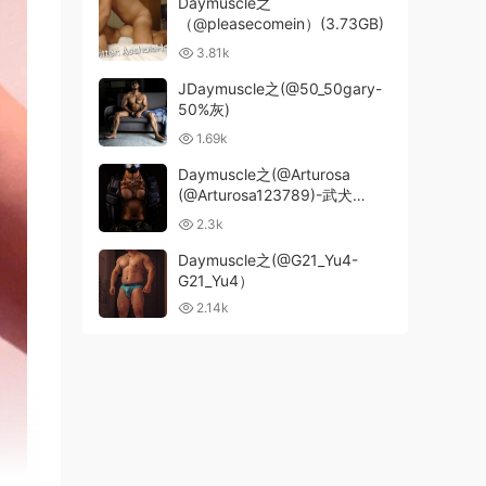
Daymuscle之
（@pleasecomein）(3.73GB)
3.81k
JDaymuscle之(@50_50gary-
50%灰)
1.69k
Daymuscle之(@Arturosa
(@Arturosa123789)-武犬
(@aPStvMcaMfxuhLT)）
2.3k
Daymuscle之(@G21_Yu4-
G21_Yu4）
2.14k