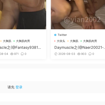
Twitter
大胸肌
大胸肌肉男
大块头
大胸肌
大胸肌肉男
scle之(@Fantasy938155
Daymuscle之(@Naer20021-
孔控Kong）
纳尔）
08-04
971
0
2026-08-03
903
0
请先
登录