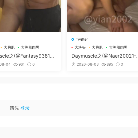
Twitter
大胸肌
大胸肌肉男
大块头
大胸肌
大胸肌肉男
scle之(@Fantasy938155
Daymuscle之(@Naer20021-
孔控Kong）
纳尔）
08-04
961
0
2026-08-03
895
0
请先
登录