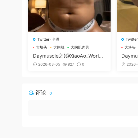
Twitter
·
卡漫
Twitter
大块头
大胸肌
大胸肌肉男
大块头
Daymuscle之(@XiaoAo_World-
Daymu
@XiaoAo.art）
79-@
2026-08-05
927
0
2026-
评论
0