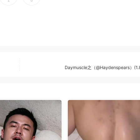
1
0
Daymuscle之（@Haydenspears）(1.