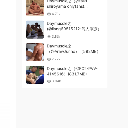
Daymuscle之（@taiki
shiroyama onlyfans)
（13.98GB）
4.71k
Daymuscle之
(@liang69515212-闻人浮凉）
3.19k
Daymuscle之
（@ArawJunho）（592MB）
2.72k
Daymuscle之（@FC2-PVV-
4145616）(831.7MB)
3.94k