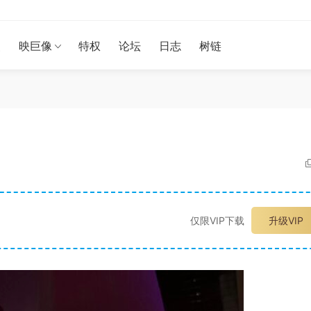
漫
映巨像
特权
论坛
日志
树链
仅限VIP下载
升级VIP