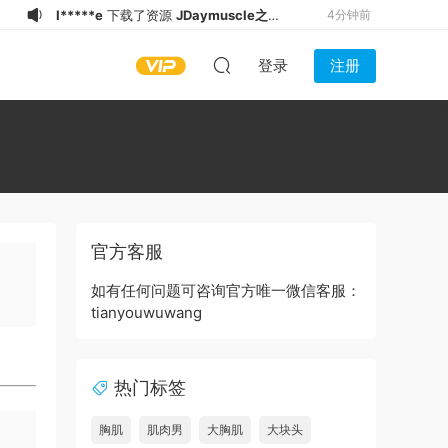
I*****e
下载了资源
JDaymuscle之
4分钟前
(@Ye1230_-Captain-刑)
1******9
登录了本站
5分钟前
登录
注册
l*******
下载了资源
Daymuscle之
6分钟前
(@Museumans-@Museuman）
I*****e
下载了资源
Daymuscle之（@
6分钟前
深海大鲨鱼)（4.07GB）
t*******
加入了本站
12分钟前
t*******
加入了本站
20分钟前
g****3
下载了资源
Daymuscle之
27分钟前
(@bigbigbiue-@BBb）
k******4
登录了本站
30分钟前
官方客服
j**m
下载了资源
Daymuscle之
31分钟前
（@WorldStudz）（27.4GB）
I*****e
下载了资源
Daymuscle之
3分钟前
如有任何问题可咨询官方唯一微信客服：
tianyouwuwang
(@@Jiah_Sung-トット）
热门标签
胸肌
肌肉男
大胸肌
大块头