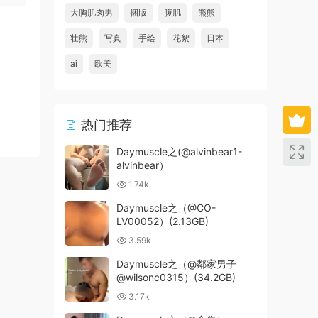
大胸肌肉男
捆版
腹肌
熊熊
壮熊
写真
手绘
花絮
日本
ai
欧美
热门推荐
Daymuscle之(@alvinbear1-
alvinbear）
1.74k
Daymuscle之（@CO-
LV00052）(2.13GB)
3.59k
Daymuscle之（@鄰家男子
@wilsonc0315）(34.2GB)
3.17k