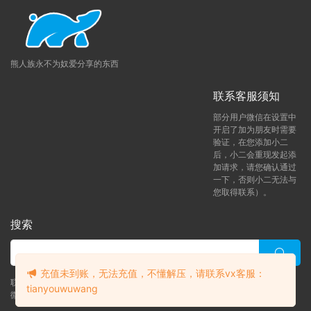
熊人族永不为奴爱分享的东西
联系客服须知
部分用户微信在设置中
开启了加为朋友时需要
验证，在您添加小二
后，小二会重现发起添
加请求，请您确认通过
一下，否则小二无法与
您取得联系）。
搜索
充值未到账，无法充值，不懂解压，请联系vx客服：
联系客服 (添加后告诉客服-来自熊人族咨询问题)
tianyouwuwang
微信客服（tianyouwuwang）