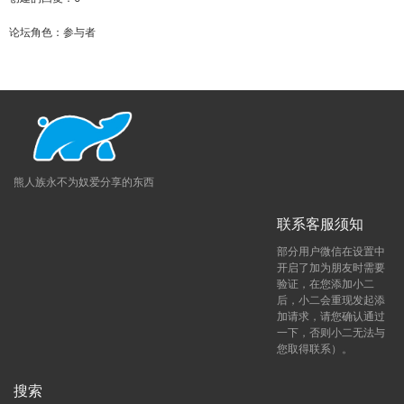
论坛角色：参与者
熊人族永不为奴爱分享的东西
联系客服须知
部分用户微信在设置中
开启了加为朋友时需要
验证，在您添加小二
后，小二会重现发起添
加请求，请您确认通过
一下，否则小二无法与
您取得联系）。
搜索