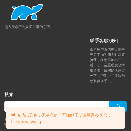
熊人族永不为奴爱分享的东西
联系客服须知
部分用户微信在设置中
开启了加为朋友时需要
验证，在您添加小二
后，小二会重现发起添
加请求，请您确认通过
一下，否则小二无法与
您取得联系）。
搜索
充值未到账，无法充值，不懂解压，请联系vx客服：
联系客服 (添加后告诉客服-来自熊人族咨询问题)
tianyouwuwang
微信客服（tianyouwuwang）