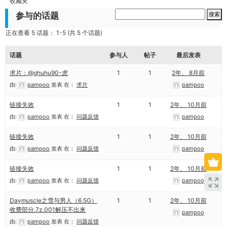
收藏夹
参与的话题
正在查看 5 话题： 1-5 (共 5 个话题)
话题
参与人
帖子
最后发表
求片：@ghuhu90-虎
1
1
2年、 8月前
由:
pampoo
发表
在：
求片
pampoo
链接失效
1
1
2年、 10月前
由:
pampoo
发表
在：
问题反馈
pampoo
链接失效
1
1
2年、 10月前
由:
pampoo
发表
在：
问题反馈
pampoo
链接失效
1
1
2年、 10月前
由:
pampoo
发表
在：
问题反馈
pampoo
Daymuscle之雪与男人（6.5G）
1
1
2年、 10月前
收费部分.7z.001解压不出来
pampoo
由:
pampoo
发表
在：
问题反馈