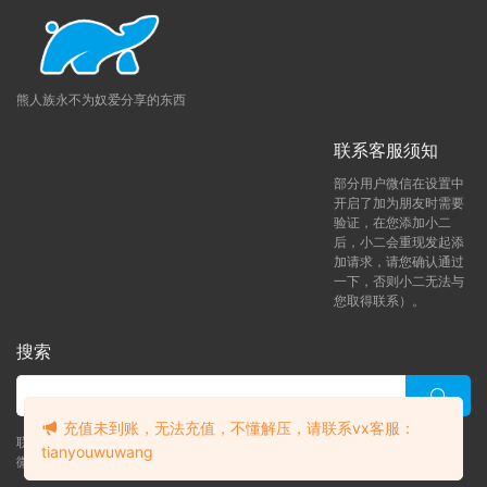
熊人族永不为奴爱分享的东西
联系客服须知
部分用户微信在设置中
开启了加为朋友时需要
验证，在您添加小二
后，小二会重现发起添
加请求，请您确认通过
一下，否则小二无法与
您取得联系）。
搜索
充值未到账，无法充值，不懂解压，请联系vx客服：
联系客服 (添加后告诉客服-来自熊人族咨询问题)
tianyouwuwang
微信客服（tianyouwuwang）