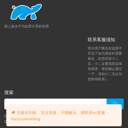
熊人族永不为奴爱分享的东西
联系客服须知
部分用户微信在设置中
开启了加为朋友时需要
验证，在您添加小二
后，小二会重现发起添
加请求，请您确认通过
一下，否则小二无法与
您取得联系）。
搜索
充值未到账，无法充值，不懂解压，请联系vx客服：
联系客服 (添加后告诉客服-来自熊人族咨询问题)
tianyouwuwang
微信客服（tianyouwuwang）
升级了 年熊vip