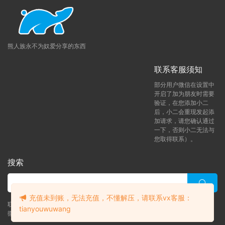
熊人族永不为奴爱分享的东西
联系客服须知
部分用户微信在设置中
开启了加为朋友时需要
验证，在您添加小二
后，小二会重现发起添
加请求，请您确认通过
一下，否则小二无法与
您取得联系）。
搜索
充值未到账，无法充值，不懂解压，请联系vx客服：
联系客服 (添加后告诉客服-来自熊人族咨询问题)
tianyouwuwang
微信客服（tianyouwuwang）