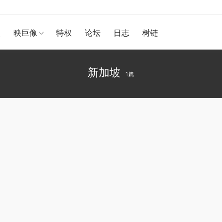
漫
映巨像
特权
论坛
日志
树链
新加坡
1篇