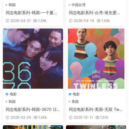
韩国
中国台湾
同志电影系列-韩国-一个夏夜
同志电影系列-台湾-谁先爱上
어느 여름날 밤에 (2017)
他的 誰先愛上他的 (2018)
2026-04-21
1.39k
2026-04-14
1.45k
常见问题解决方案
本网站为一次付费全站免费模式
。
♥无法获取邮箱验证码：
如修改密码时无法收到邮箱
信息，请手动登陆您的邮箱后刷新一下，或者联系
微
信客服（tianyouwuwang）
后台帮您修改。
如需求片请跳转论坛
求片区
留言，如碰到问题请转论
电影
电影
坛
问题反馈区
留言。
韩国
美国
付费
后未获得卡号卡密：
付款
后稍几秒，不要关闭页
面，或者到付款页顶上「订单查询」进行查询。
同志电影系列-韩国-3670 (20
同志电影系列-美国-无双 Twinl
25)
ess (2025)
会员与密码获取教程
：
不知如何使用密码和如何获取
2026-02-24
1.24k
2025-10-11
1.57k
会员账号可查看本教程
（会员获取教程）
如果打开后