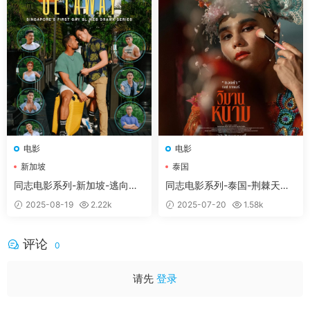
视频显示失败，刷新下页面即可。
♥解压方法：
本网站大部分文件均采用分卷压缩，下
载时，请务必全部下载下来后解压第一个压缩包即
可，文件下载后务必阅读「点击下载」下方的文字。
♥解压密码：
请在获取会员后，依次点击「立即下
载」-然后「点击下载」下方有一段文字，请认真阅
读下！！！
提示无法解压：
压缩包使用了最新的
RAR4和Z7压缩
方案
，
并且我使用的是
WinRAR
这款软件
压缩的。如
电影
电影
果你无法解压可以尝试使用这个软件解压。Mac电脑
新加坡
泰国
可以尝试使用
MacZip
解压软件。
同志电影系列-新加坡-逃向真
同志电影系列-泰国-荆棘天堂
下载后提示解压失败
：
请尝试使用RAR自带修复功
心 Getaway (2022)
วิมานหนาม (2024)
2025-08-19
2.22k
2025-07-20
1.58k
能，如依然无法解压请重新下载。
解压后视频无法播放：部分视频使用H256格式压
评论
0
缩，请下载支持H256格式播放器
这里小编给大家准备了一些好用的软件工具，你们可
请先
登录
以用来方便的处理下载下来的文件
（软件工具）
如果有疑问可联系微信客服：tianyouwuwang