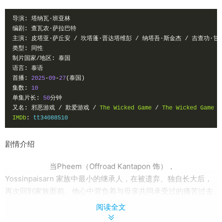
导演:
塔纳瓦·班亚林
编剧:
查瓦农·萨拉巴特
主演:
皮塔亚·萨丘安
/
坎塔蓬·晋达塔维彭
/
纳塔吾·斯金杰
/
吉查功·甘
类型:
同性
制片国家/地区:
泰国
语言:
泰语
首播:
2025
-
09
-
27
(泰国)
集数:
10
单集片长:
50
分钟
又名:
邪恶游戏
/
欺爱游戏
/
The
Wicked
Game
/
The
Wicked
Game
T
IMDb
:
 tt34088510
剧情介绍
当Pheem（Offroad Kantapon 饰），
Yossinpaisarn 家族中最小的继承人，在被遗弃、独自长大后，
再次回到家族面前。他心中背负着与母亲共同承受过的痛苦过去
所留下的深深怨恨。这次归来，不仅是为了讨回公道，更是为了
阅读全文
揭露父亲 Thanes（Poh Natthawut 饰）篡夺家族权力的邪恶行