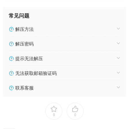
径。然而这条复仇之路并不平坦，敌人重重阻挡，背叛潜伏在每
一步之中。
常见问题
但Pheem并非孤身一人，他的身边有Thun（Daou Pittaya
饰）守护——一位曾经的顶尖警官，如今成为他的贴身保镖。从
解压方法
信任开始，两人逐渐建立起羁绊，从主仆关系发展成无法否认的
深厚情感。然而，正是这种脆弱，可能让Pheem的全部计划陷入
解压密码
危机，Pheem的复仇最终将如何收场？
提示无法解压
无法获取邮箱验证码
联系客服
0
0