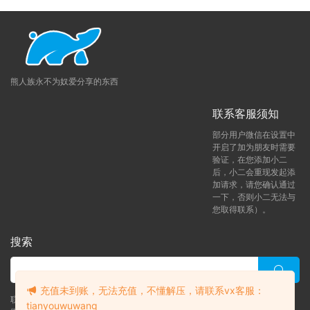
【百度网盘不限速下载工具】
提供了方法和工具，
具体需要您花点时间研究下
https://bearfauna.com/geleiyouyongdegongjurua
njian/
熊人族永不为奴爱分享的东西
联系客服须知
部分用户微信在设置中
开启了加为朋友时需要
验证，在您添加小二
后，小二会重现发起添
加请求，请您确认通过
一下，否则小二无法与
您取得联系）。
搜索
充值未到账，无法充值，不懂解压，请联系vx客服：
联系客服 (添加后告诉客服-来自熊人族咨询问题)
tianyouwuwang