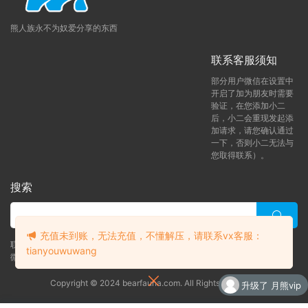
熊人族永不为奴爱分享的东西
联系客服须知
部分用户微信在设置中
开启了加为朋友时需要
验证，在您添加小二
后，小二会重现发起添
加请求，请您确认通过
一下，否则小二无法与
您取得联系）。
搜索
充值未到账，无法充值，不懂解压，请联系vx客服：
联系客服 (添加后告诉客服-来自熊人族咨询问题)
tianyouwuwang
微信客服（tianyouwuwang）
升级了 月熊vip
Copyright © 2024 bearfauna.com. All Rights Reserved
升级了 年熊vip