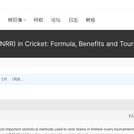
漫
映巨像
特权
论坛
日志
树链
NRR) in Cricket: Formula, Benefits and To
于
2月、 1周前
。
#4
ost important statistical methods used to rank teams in limited-overs tournament