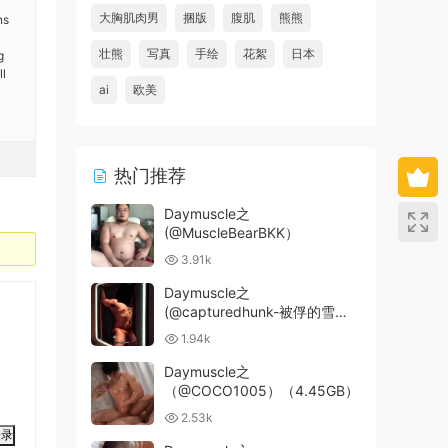
大胸肌肉男
捆版
腹肌
熊熊
ns
壮熊
写真
手绘
花絮
日本
g
ll
ai
欧美
热门推荐
Daymuscle之
(@MuscleBearBKK）
3.91k
Daymuscle之
(@capturedhunk-被俘的雪
狼）
1.94k
Daymuscle之
（@COCO1005）（4.45GB）
2.53k
登录