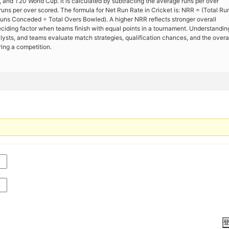
 and T20 World Cup. It is calculated by subtracting the average runs per over
ns per over scored. The formula for Net Run Rate in Cricket is: NRR = (Total Ru
Runs Conceded ÷ Total Overs Bowled). A higher NRR reflects stronger overall
iding factor when teams finish with equal points in a tournament. Understandin
lysts, and teams evaluate match strategies, qualification chances, and the overa
ring a competition.