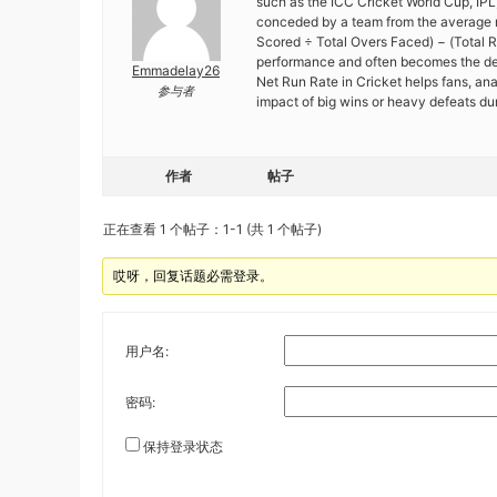
such as the ICC Cricket World Cup, IPL,
conceded by a team from the average ru
Scored ÷ Total Overs Faced) − (Total 
performance and often becomes the dec
Emmadelay26
Net Run Rate in Cricket helps fans, ana
参与者
impact of big wins or heavy defeats du
作者
帖子
正在查看 1 个帖子：1-1 (共 1 个帖子)
哎呀，回复话题必需登录。
用户名:
密码:
保持登录状态