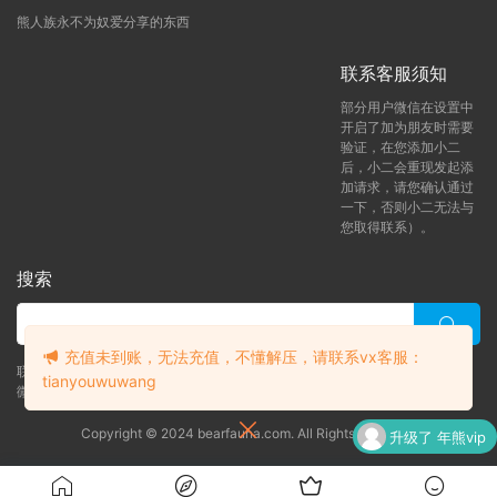
熊人族永不为奴爱分享的东西
联系客服须知
部分用户微信在设置中
开启了加为朋友时需要
验证，在您添加小二
后，小二会重现发起添
加请求，请您确认通过
一下，否则小二无法与
您取得联系）。
搜索
充值未到账，无法充值，不懂解压，请联系vx客服：
联系客服 (添加后告诉客服-来自熊人族咨询问题)
tianyouwuwang
微信客服（tianyouwuwang）
Copyright © 2024 bearfauna.com. All Rights Reserved
升级了 年熊vip
升级了 月熊vip