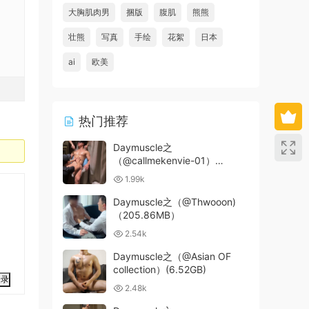
大胸肌肉男
捆版
腹肌
熊熊
壮熊
写真
手绘
花絮
日本
ai
欧美
热门推荐
Daymuscle之
（@callmekenvie-01）
(12.5GB)
1.99k
Daymuscle之（@Thwooon)
（205.86MB）
2.54k
Daymuscle之（@Asian OF
collection）(6.52GB)
登录
2.48k