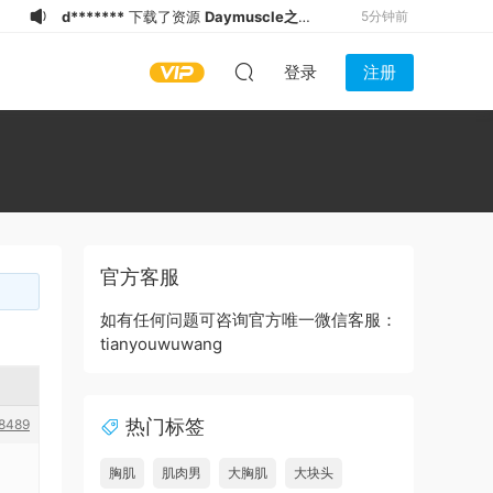
d*******
下载了资源
Daymuscle之
5分钟前
（@既婚ノンケX Married Straight X）
s****a
下载了资源
Daymuscle之（@
7分钟前
登录
注册
（27.9GB）
既婚ノンケX Married Straight X）
x*******
下载了资源
Daymuscle之
7分钟前
（27.9GB）
（@既婚ノンケX Married Straight X）
s****a
下载了资源
Daymuscle之
7分钟前
（27.9GB）
(@Museumans-@Museuman）
s****a
下载了资源
Daymuscle之
8分钟前
(@Museumans-@Museuman）
s****a
下载了资源
Daymuscle之
9分钟前
(@Museumans-@Museuman）
x**c
下载了资源
Daymuscle之（@既
10分钟前
婚ノンケX Married Straight X）
x**c
下载了资源
Daymuscle之
11分钟前
官方客服
（27.9GB）
(@Museumans-@Museuman）
d*******
下载了资源
Daymuscle之
14分钟前
（@BoundHeroSM Tiger）
d*******
下载了资源
Daymuscle之
3分钟前
如有任何问题可咨询官方唯一微信客服：
tianyouwuwang
（7.58GB）
（@thaihunk）（9.34GB）
热门标签
8489
胸肌
肌肉男
大胸肌
大块头