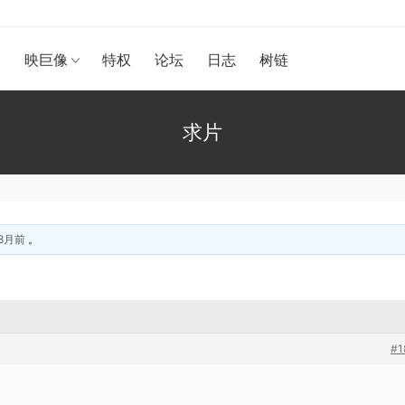
漫
映巨像
特权
论坛
日志
树链
求片
 8月前
。
#1