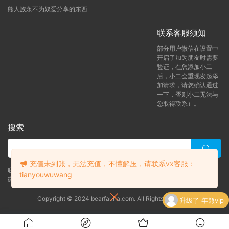
熊人族永不为奴爱分享的东西
联系客服须知
部分用户微信在设置中
开启了加为朋友时需要
验证，在您添加小二
后，小二会重现发起添
加请求，请您确认通过
一下，否则小二无法与
您取得联系）。
搜索
充值未到账，无法充值，不懂解压，请联系vx客服：
联系客服 (添加后告诉客服-来自熊人族咨询问题)
tianyouwuwang
微信客服（tianyouwuwang）
升级了 年熊vip
Copyright © 2024 bearfauna.com. All Rights Reserved
升级了 月熊vip