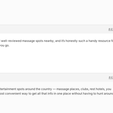
#4
nd well-reviewed massage spots nearby, and it’s honestly such a handy resource f
you go.
#4
t entertainment spots around the country — massage places, clubs, rest hotels, you
ost convenient way to get all that info in one place without having to hunt aroun