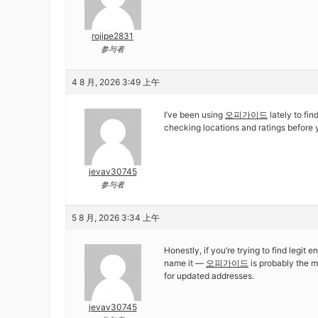
rojipe2831
参与者
4 8 月, 2026 3:49 上午
I’ve been using
오피가이드
lately to fi
checking locations and ratings before 
jevav30745
参与者
5 8 月, 2026 3:34 上午
Honestly, if you’re trying to find legi
name it —
오피가이드
is probably the m
for updated addresses.
jevav30745