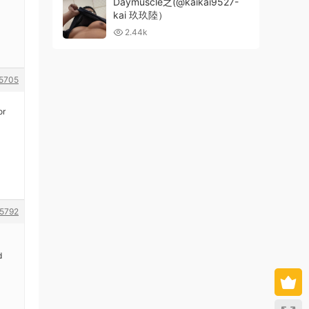
Daymuscle之(@kaikai9527-
kai 玖玖陸）
2.44k
5705
or
5792
d