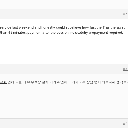
#4
service last weekend and honestly couldn’t believe how fast the Thai therapist
 than 45 minutes, payment after the session, no sketchy prepayment required.
#4
금화
업체 고를 때 수수료랑 절차 미리 확인하고 카카오톡 상담 먼저 해보니까 생각보
#4