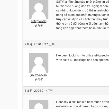
S8TV
là nền tảng cập nhật thông tin b
tế. Website hướng đến trải nghiệm đơn g
cá nhân. Người dùng có thể nhanh chóng
bóng đá được cập nhật thường xuyên mỗ
truy cập ổn định và cách trình bày tr
s8tvglobals
thông tin về đội bóng, giải đấu hay nh
参与者
tảng còn cập nhật thêm nhiều tin tức 
2 8 月, 2026 3:37 上午
I’ve been looking into officetel-based 
with solid 1:1 massage and spa options t
jevav30745
参与者
3 8 月, 2026 7:14 下午
Honestly didn’t realize how much atten
materials across different bags, shoes