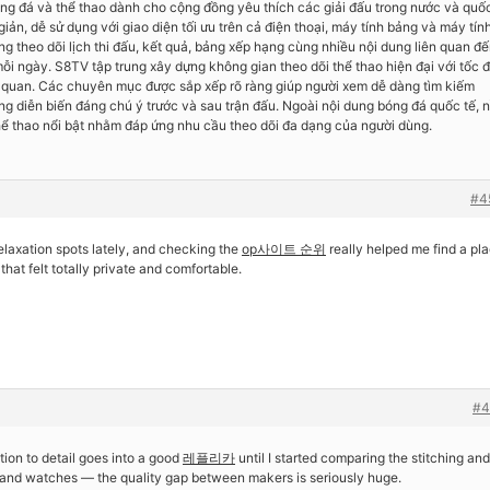
óng đá và thể thao dành cho cộng đồng yêu thích các giải đấu trong nước và quố
iản, dễ sử dụng với giao diện tối ưu trên cả điện thoại, máy tính bảng và máy tín
 theo dõi lịch thi đấu, kết quả, bảng xếp hạng cùng nhiều nội dung liên quan đ
i ngày. S8TV tập trung xây dựng không gian theo dõi thể thao hiện đại với tốc 
ực quan. Các chuyên mục được sắp xếp rõ ràng giúp người xem dễ dàng tìm kiếm
ững diễn biến đáng chú ý trước và sau trận đấu. Ngoài nội dung bóng đá quốc tế, 
thể thao nổi bật nhằm đáp ứng nhu cầu theo dõi đa dạng của người dùng.
#4
relaxation spots lately, and checking the
op사이트 순위
really helped me find a pl
hat felt totally private and comfortable.
#4
tion to detail goes into a good
레플리카
until I started comparing the stitching and
, and watches — the quality gap between makers is seriously huge.