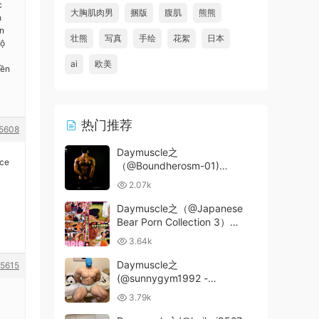
c
大胸肌肉男
捆版
腹肌
熊熊
h
ến
壮熊
写真
手绘
花絮
日本
độ
ai
欧美
nền
热门推荐
5608
Daymuscle之
ace
（@Boundherosm-01)
（8.13GB）
2.07k
Daymuscle之（@Japanese
Bear Porn Collection 3）
(11.5GB)
3.64k
Daymuscle之
5615
(@sunnygym1992 -
Sunny_Leo）
3.79k