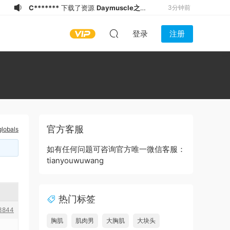
C*******
下载了资源
Daymuscle之
3分钟前
(@Museumans-@Museuman）
x**c
下载了资源
Daymuscle之
16分钟前
登录
注册
(@bigbigbiue-@BBb）
x**c
下载了资源
Daymuscle之（@维
16分钟前
皓）（1.21GB）
a******a
下载了资源
Daymuscle之
16分钟前
(@Museumans-@Museuman）
x****i
下载了资源
Daymuscle之（@维
19分钟前
皓）（1.21GB）
x****i
登录了本站
19分钟前
a******a
下载了资源
Daymuscle之
21分钟前
(@NissanLiu98-@Nissan98）
a******a
下载了资源
Daymuscle之
21分钟前
官方客服
globals
(@NissanLiu98-@Nissan98）
J*****0
下载了资源
Daymuscle之
24分钟前
(@bigbigbiue-@BBb）
C*******
下载了资源
Daymuscle之
2分钟前
如有任何问题可咨询官方唯一微信客服：
tianyouwuwang
（@既婚ノンケX Married Straight X）
（27.9GB）
热门标签
3844
胸肌
肌肉男
大胸肌
大块头