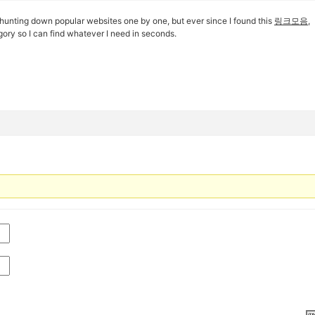
hunting down popular websites one by one, but ever since I found this
링크모음
,
gory so I can find whatever I need in seconds.