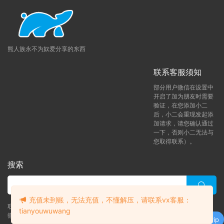
熊人族永不为奴爱分享的东西
联系客服须知
部分用户微信在设置中
开启了加为朋友时需要
验证，在您添加小二
后，小二会重现发起添
加请求，请您确认通过
一下，否则小二无法与
常见问题解决方案
您取得联系）。
搜索
本网站为一次付费全站免费模式
。
♥无法获取邮箱验证码：
如修改密码时无法收到邮箱
信息，请手动登陆您的邮箱后刷新一下，或者联系
微
充值未到账，无法充值，不懂解压，请联系vx客服：
信客服（tianyouwuwang）
后台帮您修改。
联系客服 (添加后告诉客服-来自熊人族咨询问题)
tianyouwuwang
如需求片请跳转论坛
求片区
留言，如碰到问题请转论
升级了 月熊vip
微信客服（tianyouwuwang）