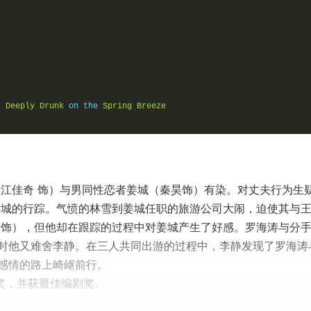
t
Deeply
Drunk
 on the 
Spring
Breeze
（江佳奇 饰）与男同性恋者姜城（秦昊饰）有染。对丈夫行为生
姜城的行踪。气愤的林雪到姜城任职的旅游公司大闹，迫使其与
 饰），但他却在跟踪的过程中对姜城产生了好感。罗海涛与分
时他又难舍李静。在三人共同出游的过程中，李静发现了罗海涛
感情的路上崎岖前行。
奖，并获最佳编剧奖。