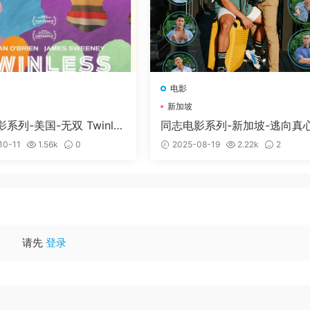
AR4和Z7压缩方案
，
并且我使用的是
WinRAR
这款软件
压缩的。
。Mac电脑可以尝试使用
MacZip
解压软件。
R自带修复功能，如依然无法解压请重新下载。
56格式压缩，请下载支持H256格式播放器
电影
工具，你们可以用来方便的处理下载下来的文件
（软件工具）
新加坡
uwang
系列-美国-无双 Twinles
同志电影系列-新加坡-逃向真
方法和工具，具体需要您花点时间研究下
5)
Getaway (2022)
10-11
1.56k
0
2025-08-19
2.22k
2
degongjuruanjian/
请先
登录