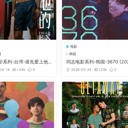
电影
湾
韩国
影系列-台湾-谁先爱上他
同志电影系列-韩国-3670 (20
无法收到邮箱信息，请手动登陆您的邮箱后刷新一下，或者联系
愛上他的 (2018)
5)
改。
04-14
1.45k
0
2026-02-24
1.23k
0
到问题请转论坛
问题反馈区
留言。
，不要关闭页面，或者到付款页顶上「订单查询」进行查询。
码和如何获取会员账号可查看本教程
（会员获取教程）
如果打开
分卷压缩，下载时，请务必全部下载下来后解压第一个压缩包即
的文字。
击「立即下载」-然后「点击下载」下方有一段文字，请认真阅