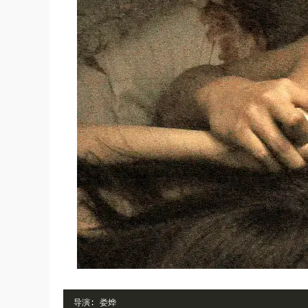
导演:
娄烨