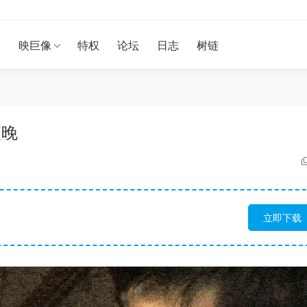
漫
映巨像
特权
论坛
日志
树链
夜晚
立即下载