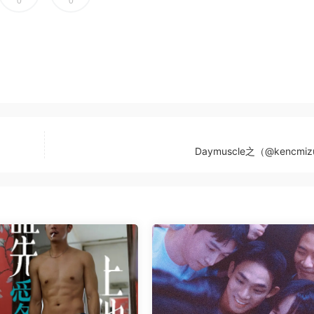
0
0
Daymuscle之（@kencmi