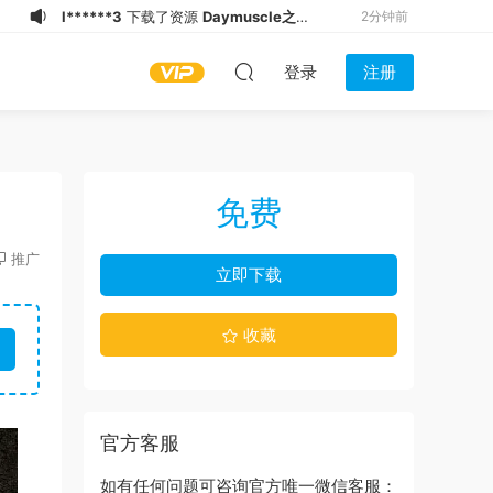
w****1
下载了资源
Daymuscle之
2分钟前
(@Museumans-@Museuman）
飞***�
下载了资源
Daymuscle之
3分钟前
登录
注册
（@Mấy anh trai thẳng HN, đẹp vãi
w****1
下载了资源
Daymuscle之（@
4分钟前
chưởng, lại thích bị chơi lỗ）
维皓）（1.21GB）
1*****1
加入了本站
8分钟前
（14.5GB）
d*******
下载了资源
Daymuscle之
8分钟前
（@jen_k)（1.59GB）
z****1
下载了资源
Daymuscle之
13分钟前
免费
（@Rio 2）（17.4GB）
z****1
下载了资源
Daymuscle之
15分钟前
（@Daddy May Love v.17d ANDROID-
z****1
下载了资源
Daymuscle之（@维
18分钟前
推广
立即下载
卡漫）（27.8MB）
皓）（1.21GB）
w****1
下载了资源
Daymuscle之
35秒前
(@bigbigbiue-@BBb）
l******3
下载了资源
Daymuscle之
2分钟前
收藏
(@bigbigbiue-@BBb）
官方客服
如有任何问题可咨询官方唯一微信客服：