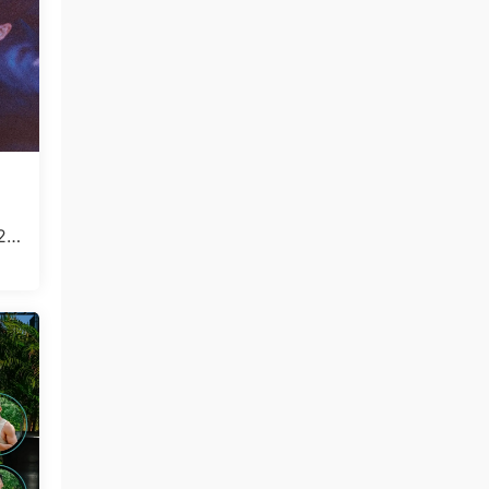
2
微信
后视
可，
读