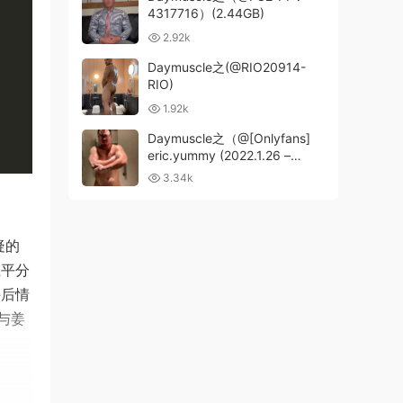
4317716）(2.44GB)
2.92k
Daymuscle之(@RIO20914-
RIO)
1.92k
Daymuscle之（@[Onlyfans]
eric.yummy (2022.1.26 –
2023.12.15-01)（7.93）
3.34k
疑的
王平分
手后情
与姜