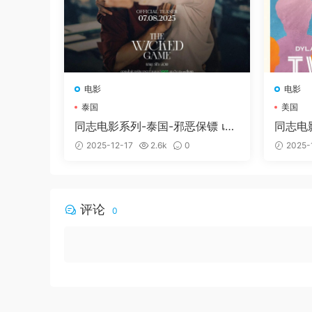
下！！！
提示无法解压：
压缩包使用了最新的
R
你无法解压可以尝试使用这个软件解压
下载后提示解压失败
：
请尝试使用RA
解压后视频无法播放：部分视频使用H2
电影
电影
这里小编给大家准备了一些好用的软件
泰国
美国
如果有疑问可联系微信客服：tianyouw
同志电影系列-泰国-邪恶保镖 เก
同志电影
【百度网盘不限速下载工具】
提供了
มชั่วร้าย (2025)
s (202
2025-12-17
2.6k
0
2025-
https://bearfauna.com/geleiyouyong
评论
0