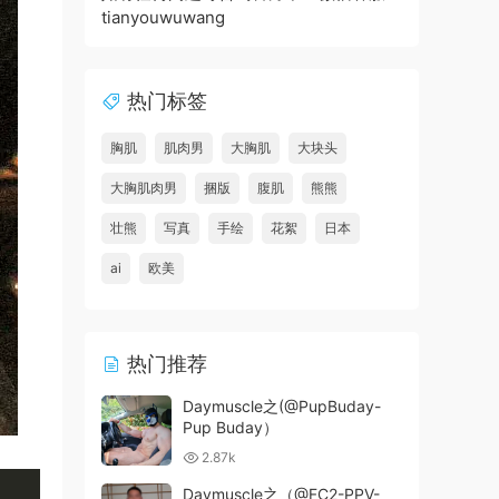
tianyouwuwang
热门标签
胸肌
肌肉男
大胸肌
大块头
大胸肌肉男
捆版
腹肌
熊熊
壮熊
写真
手绘
花絮
日本
ai
欧美
热门推荐
Daymuscle之(@PupBuday-
Pup Buday）
2.87k
Daymuscle之（@FC2-PPV-