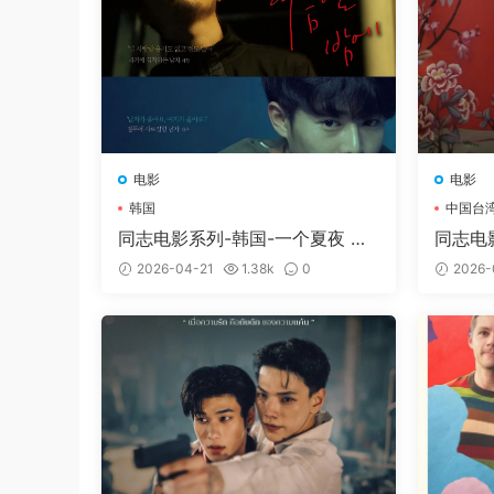
常见问题解决方案
电影
电影
本网站为一次付费全站免费模式
。
韩国
中国台
同志电影系列-韩国-一个夏夜 어
同志电
♥无法获取邮箱验证码：
如修改密码时
느 여름날 밤에 (2017)
的 誰先
客服（tianyouwuwang）
后台帮您修
2026-04-21
1.38k
0
2026-
如需求片请跳转论坛
求片区
留言，如碰
付费
后未获得卡号卡密：
付款
后稍几秒
会员与密码获取教程
：
不知如何使用密
频显示失败，刷新下页面即可。
♥解压方法：
本网站大部分文件均采用
文件下载后务必阅读「点击下载」下方
♥解压密码：
请在获取会员后，依次点