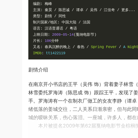
编剧:
梅峰
主演:
秦昊
/
陈思诚
/
谭卓
/
吴伟
/
江佳奇
/
更多...
类型:
剧情
/
同性
制片国家/地区:
中国大陆
/
法国
语言:
汉语普通话
/
粤语
上映日期:
2009
-
05
-
14
(戛纳电影节)
片长:
106
分钟
又名:
春风沉醉的晚上
/
春热
/
Spring
Fever
/
 A 
Nigh
IMDb
:
 tt1422119
剧情介绍
在南京开小书店的王平（吴伟 饰）背着妻子林雪
林雪委托罗海涛（陈思成 饰）跟踪王平，发现了
手。罗海涛有一个在制衣厂做工的女友李静（谭卓
绪低落的姜城交往，二人关系日渐亲密，但与此同
城的暧昧关系，伤心落泪。一座城，许多人，都在
本片被提名2009年第62届戛纳电影节金棕榈