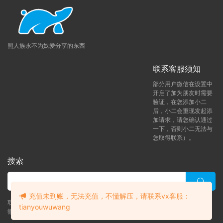
熊人族永不为奴爱分享的东西
联系客服须知
部分用户微信在设置中
开启了加为朋友时需要
验证，在您添加小二
后，小二会重现发起添
加请求，请您确认通过
一下，否则小二无法与
您取得联系）。
搜索
充值未到账，无法充值，不懂解压，请联系vx客服：
联系客服 (添加后告诉客服-来自熊人族咨询问题)
tianyouwuwang
微信客服（tianyouwuwang）