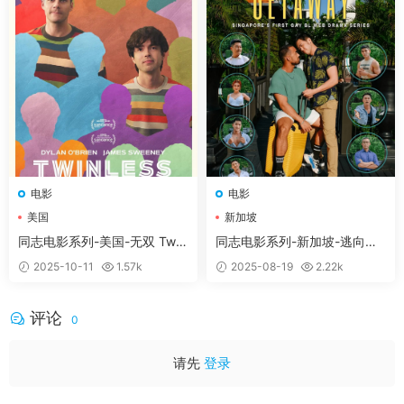
如果有疑问可联系微信客服：tianyouwuwang
【百度网盘不限速下载工具】
提供了方法和工具，
具体需要您花点时间研究下
https://bearfauna.com/geleiyouyongdegongjurua
njian/
电影
电影
美国
新加坡
同志电影系列-美国-无双 Twinl
同志电影系列-新加坡-逃向真
ess (2025)
心 Getaway (2022)
2025-10-11
1.57k
2025-08-19
2.22k
评论
0
请先
登录