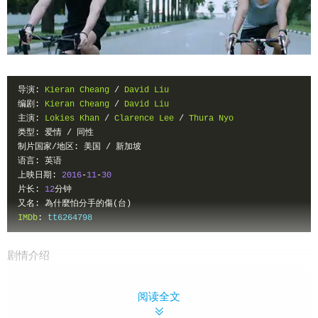
导演:
Kieran
Cheang
/
David
Liu
编剧:
Kieran
Cheang
/
David
Liu
主演:
Lokies
Khan
/
Clarence
Lee
/
Thura
Nyo
类型:
爱情
/
同性
制片国家/地区:
美国
/
新加坡
语言:
英语
上映日期:
2016
-
11
-
30
片长:
12
分钟
又名:
為什麼怕分手的傷(台)
IMDb
:
 tt6264798
剧情介绍
克里斯收到了他的测试结果，对于自己公布结果的想法感到震
阅读全文
惊。他希望乔恩在他打开信的时候在他身边。在这个困难的处境