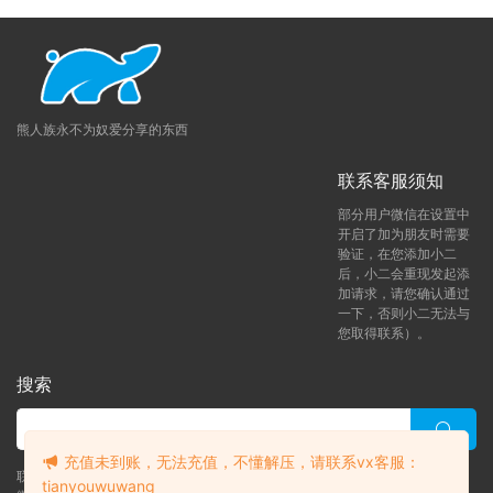
熊人族永不为奴爱分享的东西
联系客服须知
部分用户微信在设置中
开启了加为朋友时需要
验证，在您添加小二
后，小二会重现发起添
加请求，请您确认通过
一下，否则小二无法与
您取得联系）。
搜索
充值未到账，无法充值，不懂解压，请联系vx客服：
联系客服 (添加后告诉客服-来自熊人族咨询问题)
tianyouwuwang