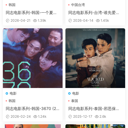
韩国
中国台湾
视频显示失败，刷新下页面即可。
同志电影系列-韩国-一个夏夜
同志电影系列-台湾-谁先爱上
♥解压方法：
本网站大部分文件均采用分卷压缩，下
어느 여름날 밤에 (2017)
他的 誰先愛上他的 (2018)
2026-04-21
1.39k
2026-04-14
1.45k
载时，请务必全部下载下来后解压第一个压缩包即
可，文件下载后务必阅读「点击下载」下方的文字。
♥解压密码：
请在获取会员后，依次点击「立即下
载」-然后「点击下载」下方有一段文字，请认真阅
读下！！！
提示无法解压：
压缩包使用了最新的
RAR4和Z7压缩
方案
，
并且我使用的是
WinRAR
这款软件
压缩的。如
果你无法解压可以尝试使用这个软件解压。Mac电脑
可以尝试使用
MacZip
解压软件。
下载后提示解压失败
：
请尝试使用RAR自带修复功
能，如依然无法解压请重新下载。
电影
电影
解压后视频无法播放：部分视频使用H256格式压
韩国
泰国
缩，请下载支持H256格式播放器
同志电影系列-韩国-3670 (20
同志电影系列-泰国-邪恶保镖 เ
这里小编给大家准备了一些好用的软件工具，你们可
25)
กมชั่วร้าย (2025)
2026-02-24
1.24k
2025-12-17
2.6k
以用来方便的处理下载下来的文件
（软件工具）