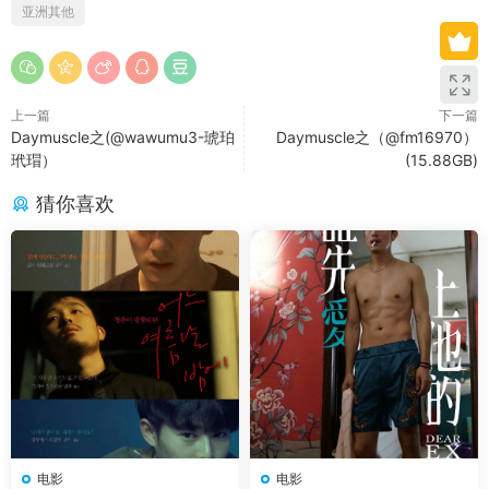
亚洲其他
上一篇
下一篇
Daymuscle之(@wawumu3-琥珀
Daymuscle之（@fm16970）
玳瑁）
(15.88GB)
常见问题解决方案
猜你喜欢
本网站为一次付费全站免费模式
。
♥无法获取邮箱验证码：
如修改密码时无法收到邮箱
信息，请手动登陆您的邮箱后刷新一下，或者联系
微
信客服（tianyouwuwang）
后台帮您修改。
如需求片请跳转论坛
求片区
留言，如碰到问题请转论
坛
问题反馈区
留言。
付费
后未获得卡号卡密：
付款
后稍几秒，不要关闭页
面，或者到付款页顶上「订单查询」进行查询。
会员与密码获取教程
：
不知如何使用密码和如何获取
电影
电影
会员账号可查看本教程
（会员获取教程）
如果打开后